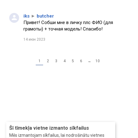
iks
►
butcher
Привет! Собши мне в личку плс ФИО (для
грамоты) + точная модель! Спасибо!
14 июн 2023
1
2
3
4
5
6
→
10
Šī tīmekļa vietne izmanto sīkfailus
Mēs izmantojam sīkfailus, lai nodrošinātu vietnes