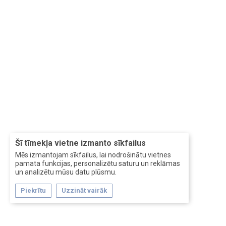
Šī tīmekļa vietne izmanto sīkfailus
Mēs izmantojam sīkfailus, lai nodrošinātu vietnes
pamata funkcijas, personalizētu saturu un reklāmas
un analizētu mūsu datu plūsmu.
Piekrītu
Uzzināt vairāk