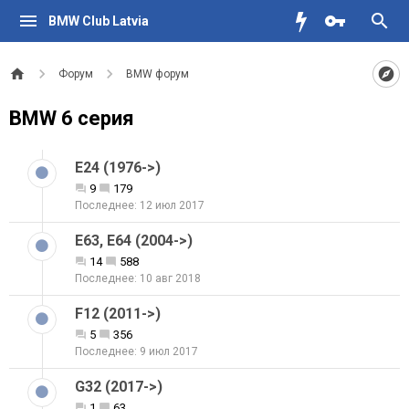
BMW Club Latvia
Форум
BMW форум
BMW 6 серия
E24 (1976->)
9
179
12 июл 2017
E63, E64 (2004->)
14
588
10 авг 2018
F12 (2011->)
5
356
9 июл 2017
G32 (2017->)
1
63