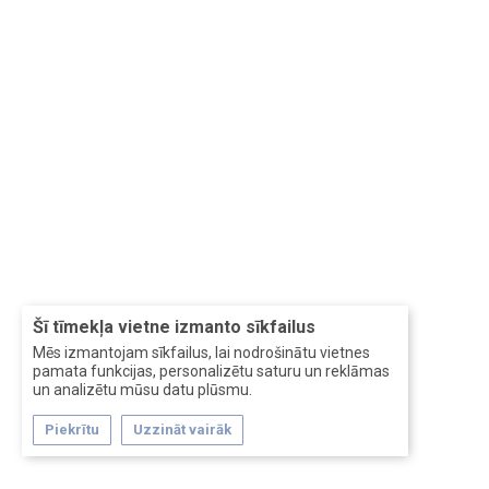
Šī tīmekļa vietne izmanto sīkfailus
Mēs izmantojam sīkfailus, lai nodrošinātu vietnes
pamata funkcijas, personalizētu saturu un reklāmas
un analizētu mūsu datu plūsmu.
Piekrītu
Uzzināt vairāk