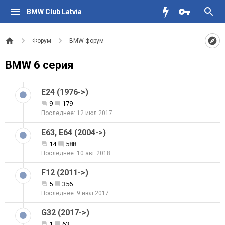
BMW Club Latvia
Форум
BMW форум
BMW 6 серия
E24 (1976->)
9
179
12 июл 2017
E63, E64 (2004->)
14
588
10 авг 2018
F12 (2011->)
5
356
9 июл 2017
G32 (2017->)
1
63