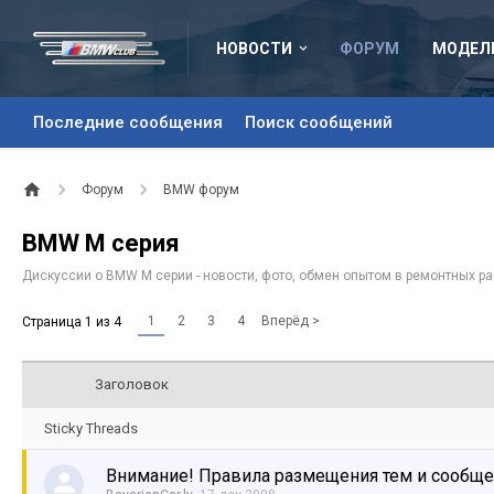
НОВОСТИ
ФОРУМ
МОДЕЛ
Последние сообщения
Поиск сообщений
Форум
BMW форум
BMW M серия
Дискуссии о BMW М серии - новости, фото, обмен опытом в ремонтных ра
1
2
3
4
Вперёд >
Страница 1 из 4
Заголовок
Sticky Threads
Внимание! Правила размещения тем и сообщ