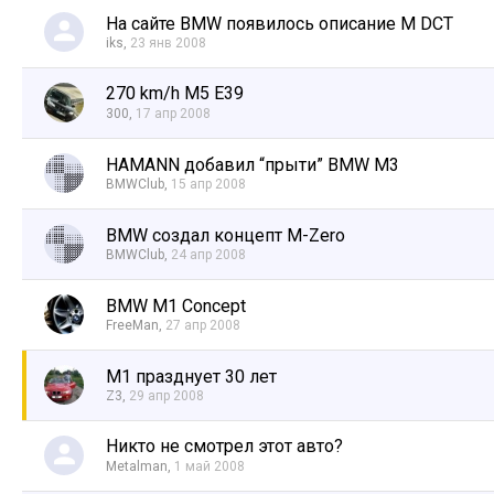
На сайте BMW появилось описание M DCT
iks
,
23 янв 2008
270 km/h M5 E39
300
,
17 апр 2008
HAMANN добавил “прыти” BMW M3
BMWClub
,
15 апр 2008
BMW создал концепт M-Zero
BMWClub
,
24 апр 2008
BMW M1 Concept
FreeMan
,
27 апр 2008
M1 празднует 30 лет
Z3
,
29 апр 2008
Никто не смотрел этот авто?
Metalman
,
1 май 2008