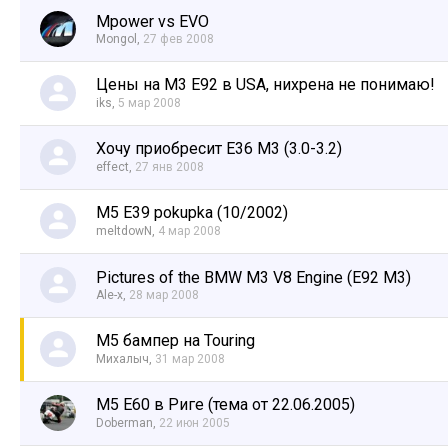
Mpower vs EVO
Mongol
,
27 фев 2008
Цены на М3 Е92 в USA, нихрена не понимаю!
iks
,
5 мар 2008
Хочу приобресит Е36 М3 (3.0-3.2)
effect
,
27 янв 2008
M5 E39 pokupka (10/2002)
meltdowN
,
4 мар 2008
Pictures of the BMW M3 V8 Engine (E92 M3)
Ale-x
,
28 мар 2008
M5 бампер на Touring
Михалыч
,
31 мар 2008
M5 E60 в Риге (тема от 22.06.2005)
Doberman
,
22 июн 2005