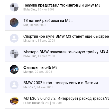
Hamann представил тюнинговый BMW M3
BMWClub
,
30 янв 2008
18 летний разбился на М5...
Nur
,
30 янв 2008
Спортивное купе BMW M3 станет еще быстрее
Михалыч
,
15 фев 2008
Мастера BMW показали гоночную тройку M3 
BMWClub
,
19 фев 2008
Флянцы на е46 М3
Mongol
,
20 фев 2008
BMW 2002 turbo - теперь есть и в Латвии
Mark327
,
14 янв 2008
M3 E36 3.0 und 3.2. Интересует расход трасса/
Fedor_Rubanok
,
24 фев 2008