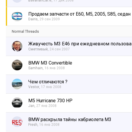
BavarianCar.lv
,
17 дек 2008
Продаем запчасти от E60, M5, 2005, S85, седан
Dairis
,
29 сен 2009
Normal Threads
Живучесть М3 Е46 при ежедневном пользова
Сметливый
,
24 сен 2007
BMW M3 Convertible
Samhain
,
16 янв 2008
Чем отличаются ?
Vestor
,
17 янв 2008
M5 Hurricane 730 HP
Jan
,
27 янв 2008
BMW раскрыла тайны кабриолета M3
Fresh
,
16 янв 2008