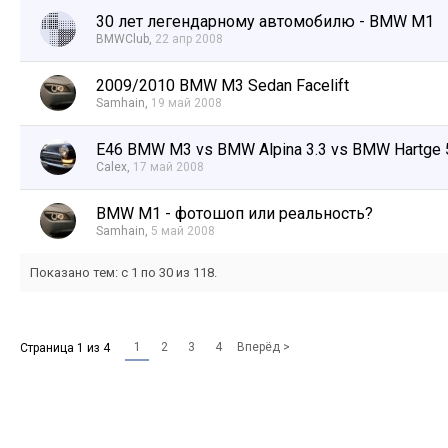
30 лет легендарному автомобилю - BMW M1
BMWClub
,
22 апр 2008
2009/2010 BMW M3 Sedan Facelift
Samhain
,
19 май 2008
E46 BMW M3 vs BMW Alpina 3.3 vs BMW Hartge 
Calex
,
17 май 2008
BMW M1 - фотошоп или реальность?
Samhain
,
5 май 2008
Показано тем: с 1 по 30 из 118.
1
2
3
4
Вперёд >
Страница 1 из 4