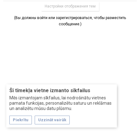
Настройки отображения тем
(Вы должны войти или зарегистрироваться, чтобы разместить
сообщение.)
Šī tīmekļa vietne izmanto sīkfailus
Mēs izmantojam sīkfailus, lai nodrošinātu vietnes
pamata funkcijas, personalizētu saturu un reklāmas
un analizētu mūsu datu plūsmu.
Piekrītu
Uzzināt vairāk