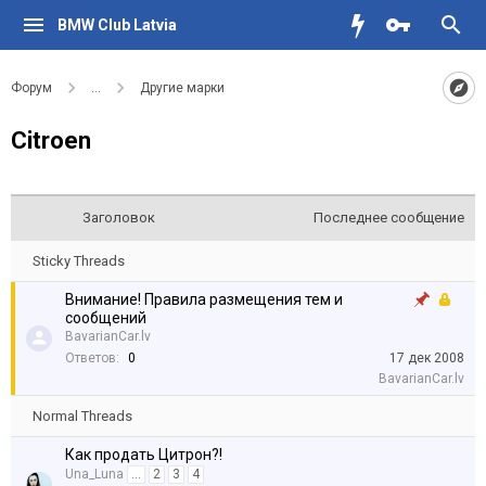
BMW Club Latvia
Форум
...
Другие марки
Citroen
Заголовок
Последнее сообщение
Sticky Threads
Внимание! Правила размещения тем и
сообщений
BavarianCar.lv
Ответов:
0
17 дек 2008
BavarianCar.lv
Normal Threads
Как продать Цитрон?!
Una_Luna
...
2
3
4