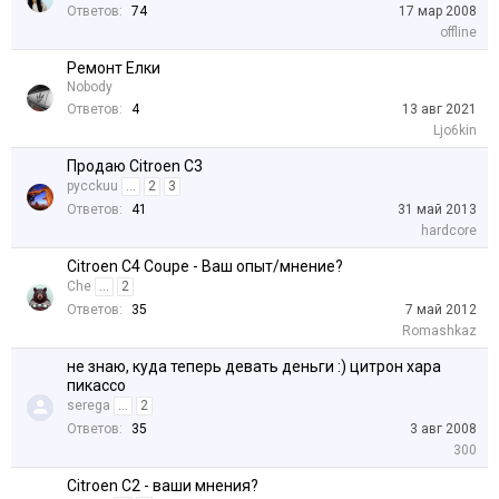
Ответов:
74
17 мар 2008
offline
Ремонт Елки
Nobody
Ответов:
4
13 авг 2021
Ljo6kin
Продаю Citroen C3
pycckuu
...
2
3
Ответов:
41
31 май 2013
hardcore
Citroen C4 Coupe - Ваш опыт/мнение?
Che
...
2
Ответов:
35
7 май 2012
Romashkaz
не знаю, куда теперь девать деньги :) цитрон хара
пикассо
serega
...
2
Ответов:
35
3 авг 2008
300
Citroen C2 - ваши мнения?