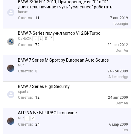
BMW 730d F01 2011, При переводе из "P" в "D"
двигатель начинает чуть "усиленнее" работать
harvm
Ответов:
11
7 авг 2019
neoangin
BMW 7-Series получил мотор V12 Bi-Turbo
CaHbOK
...
2
3
4
Ответов:
79
20 сен 2012
DemAn
BMW 7 Series M Sport by European Auto Source
Nur
Ответов:
8
24 ноя 2009
AJlekcaHgp
BMW 7 Series High Security
spartan
Ответов:
12
24 авг 2009
DemAn
ALPINA B7 BITURBO Limousine
Nur
...
2
Ответов:
24
6 мар 2009
Tes