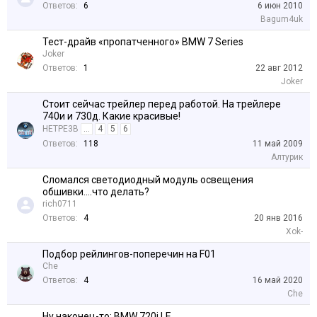
Ответов:
6
6 июн 2010
Bagum4uk
Тест-драйв «пропатченного» BMW 7 Series
Joker
Ответов:
1
22 авг 2012
Joker
Стоит сейчас трейлер перед работой. На трейлере
740и и 730д. Какие красивые!
HETPE3B
...
4
5
6
Ответов:
118
11 май 2009
Алтурик
Сломался светодиодный модуль освещения
обшивки....что делать?
rich0711
Ответов:
4
20 янв 2016
Xok-
Подбор рейлингов-поперечин на F01
Che
Ответов:
4
16 май 2020
Che
Ну наконец-то: BMW 720i LE.