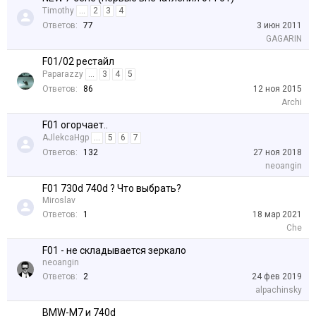
Timothy
...
2
3
4
Ответов:
77
3 июн 2011
GAGARIN
F01/02 рестайл
Paparazzy
...
3
4
5
Ответов:
86
12 ноя 2015
Archi
F01 огорчает..
AJlekcaHgp
...
5
6
7
Ответов:
132
27 ноя 2018
neoangin
F01 730d 740d ? Что выбрать?
Miroslav
Ответов:
1
18 мар 2021
Che
F01 - не складывается зеркало
neoangin
Ответов:
2
24 фев 2019
alpachinsky
BMW-M7 и 740d