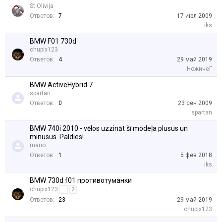
St.Olivija
Ответов:
7
17 июл 2009
iks
BMW F01 730d
chupix123
Ответов:
4
29 май 2019
НожичеГ
BMW ActiveHybrid 7
spartan
Ответов:
0
23 сен 2009
spartan
BMW 740i 2010 - vēlos uzzināt šī modeļa plusus un
minusus. Paldies!
mario
Ответов:
1
5 фев 2018
iks
BMW 730d f01 противотуманки
chupix123
...
2
Ответов:
23
29 май 2019
chupix123