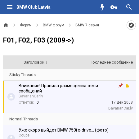
BMW Club Latvia
Форум
BMW форум
BMW 7 серия
F01, F02, F03 (2009->)
Заголовок ↓
Последнее сообщение
Sticky Threads
Внимание! Правила размещения тем и
сообщений
BavarianCar.lv
Ответов:
0
17 дек 2008
BavarianCar.lv
Normal Threads
Уже скоро выйдет BMW 750i x-drive... (фото)
Coupe