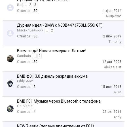
iks
...
2
3
Ответов:
50
1 фев 2014
Андрюха*
Дурная идея - BMW c N63B44? (750Li, 550i GT)
МихаилВеликий
...
2
Ответов:
30
2 июн 2019
Timothy
Всем сюда! Новая семерка в Латвии!
Samhain
...
2
Ответов:
30
12 авг 2008
aleksejs st
БМВ ф01 3,0 дизель разрядка аккума.
EddyBMW
Ответов:
2
15 июл 2018
WSM
БМВ F01 Музыка через Bluetooth c телефона
OhioState
Ответов:
4
27 окт 2016
Andy
NEW 7-serie (первые впечатления от F01)