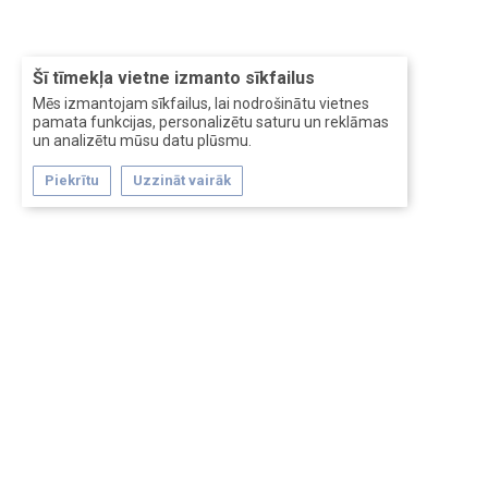
Šī tīmekļa vietne izmanto sīkfailus
Mēs izmantojam sīkfailus, lai nodrošinātu vietnes
pamata funkcijas, personalizētu saturu un reklāmas
un analizētu mūsu datu plūsmu.
Piekrītu
Uzzināt vairāk
Forum software by XenForo™
Перевод:
XF-Russia.ru
Сделано в
Entrypoint