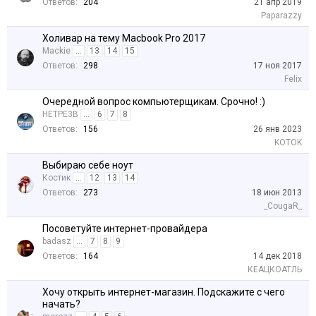
Ответов:
204
21 апр 2019
Paparazzy
Холивар на тему Macbook Pro 2017
Mackie
...
13
14
15
Ответов:
298
17 ноя 2017
Felix
Очередной вопрос компьютерщикам. Срочно! :)
HETPE3B
...
6
7
8
Ответов:
156
26 янв 2023
KOTOK
Выбираю себе ноут
Костик
...
12
13
14
Ответов:
273
18 июн 2013
_CougaR_
Посоветуйте интернет-провайдера
badasz
...
7
8
9
Ответов:
164
14 дек 2018
КЕАЦКОАТЛЬ
Хочу открыть интернет-магазин. Подскажите с чего
начать?