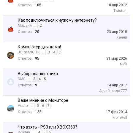
Ответов:
105
18 апр 2012
_Twister_
Как подключиться к чужому интернету?
Мишаня
...
2
Ответов:
20
23 апр 2010
Кенни
Компьютер для дома!
JORDANCHIK
...
3
4
5
Ответов:
95
31 мар 2026
Nick
Выбор планшетника
DMS
...
3
4
5
Ответов:
91
14 апр 2017
Арчибальдо 777
Ваше мнение о Мониторе
Vestor
...
5
6
7
Ответов:
122
17 фев 2014
FromHell
Что взять - PS3 или XBOX360?
Dolphin
...
4
5
6