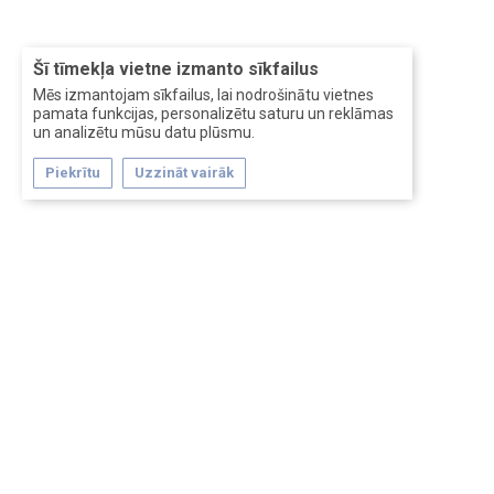
Šī tīmekļa vietne izmanto sīkfailus
Mēs izmantojam sīkfailus, lai nodrošinātu vietnes
pamata funkcijas, personalizētu saturu un reklāmas
un analizētu mūsu datu plūsmu.
Piekrītu
Uzzināt vairāk
Forum software by XenForo™
Перевод:
XF-Russia.ru
Сделано в
Entrypoint