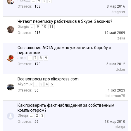
morozz
...
4
5
6
Ответов:
103
3 мар 2016
dragster
Читают переписку работников в Skype. Законно?
Giorgio
...
9
10
11
Ответов:
213
19 май 2009
zeka
Соглашение ACTA должно ужесточить борьбу с
пиратством
Joker
...
7
8
9
Ответов:
173
5 июл 2012
Joker
Все вопросы про aliexpress.com
Akycmuk
...
3
4
5
Ответов:
86
1 окт 2023
listerman75
Как проверить факт наблюдения за собственным
компьютером?
Olesja
...
2
3
Ответов:
56
13 мар 2010
Olesja