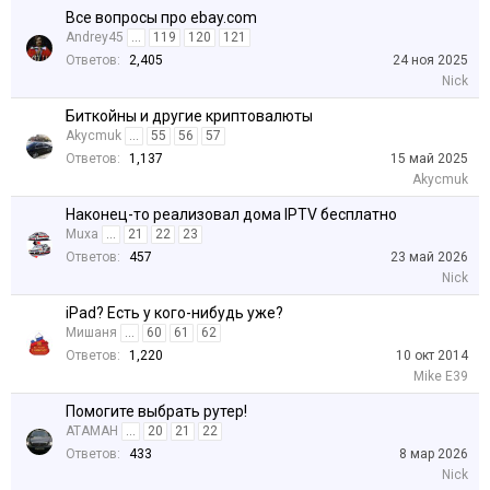
Все вопросы про ebay.com
Andrey45
...
119
120
121
Ответов:
2,405
24 ноя 2025
Nick
Биткойны и другие криптовалюты
Akycmuk
...
55
56
57
Ответов:
1,137
15 май 2025
Akycmuk
Наконец-то реализовал дома IPTV бесплатно
Muxa
...
21
22
23
Ответов:
457
23 май 2026
Nick
iPad? Есть у кого-нибудь уже?
Мишаня
...
60
61
62
Ответов:
1,220
10 окт 2014
Mike E39
Помогите выбрать рутер!
АТАМАН
...
20
21
22
Ответов:
433
8 мар 2026
Nick