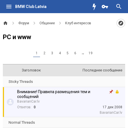
BMW Club Latvia
Форум
Общение
Клуб интересов
PC и www
1
2
3
4
5
6
→
19
Заголовок
Последнее сообщение
Sticky Threads
Внимание! Правила размещения тем и
сообщений
BavarianCar.lv
Ответов:
0
17 дек 2008
BavarianCar.lv
Normal Threads