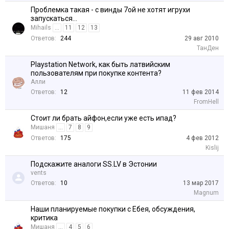
Проблемка такая - с винды 7ой не хотят игрухи
запускаться...
Mihails
...
11
12
13
Ответов:
244
29 авг 2010
ТанДен
Playstation Network, как быть латвийским
пользователям при покупке контента?
Алли
Ответов:
12
11 фев 2014
FromHell
Стоит ли брать айфон,если уже есть ипад?
Мишаня
...
7
8
9
Ответов:
175
4 фев 2012
Kislij
Подскажите аналоги SS.LV в Эстонии
vents
Ответов:
10
13 мар 2017
Magnum
Наши планируемые покупки с Ебея, обсуждения,
критика
Мишаня
...
4
5
6