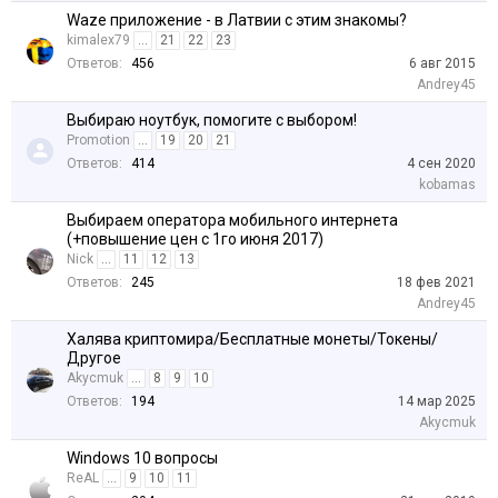
Waze приложение - в Латвии с этим знакомы?
kimalex79
...
21
22
23
Ответов:
456
6 авг 2015
Andrey45
Выбираю ноутбук, помогите с выбором!
Promotion
...
19
20
21
Ответов:
414
4 сен 2020
kobamas
Выбираем оператора мобильного интернета
(+повышение цен с 1го июня 2017)
Nick
...
11
12
13
Ответов:
245
18 фев 2021
Andrey45
Халява криптомира/Бесплатные монеты/Токены/
Другое
Akycmuk
...
8
9
10
Ответов:
194
14 мар 2025
Akycmuk
Windows 10 вопросы
ReAL
...
9
10
11