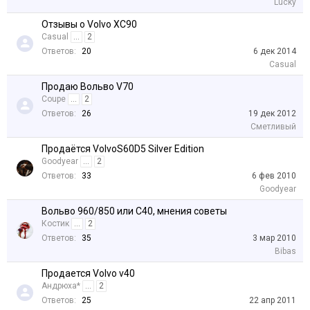
Lucky
Отзывы о Volvo XC90
Casual
...
2
Ответов:
20
6 дек 2014
Casual
Продаю Вольво V70
Coupe
...
2
Ответов:
26
19 дек 2012
Сметливый
Продаётся VolvoS60D5 Silver Edition
Goodyear
...
2
Ответов:
33
6 фев 2010
Goodyear
Вольво 960/850 или С40, мнения советы
Костик
...
2
Ответов:
35
3 мар 2010
Bibas
Продается Volvo v40
Андрюха*
...
2
Ответов:
25
22 апр 2011