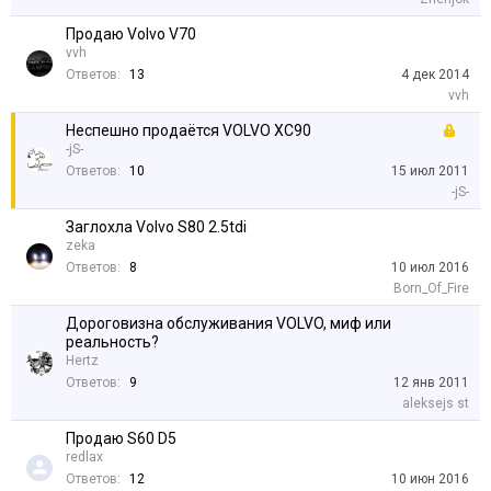
Продаю Volvo V70
vvh
Ответов:
13
4 дек 2014
vvh
Неспешно продаётся VOLVO XC90
-jS-
Ответов:
10
15 июл 2011
-jS-
Заглохла Volvo S80 2.5tdi
zeka
Ответов:
8
10 июл 2016
Born_Of_Fire
Дороговизна обслуживания VOLVO, миф или
реальность?
Hertz
Ответов:
9
12 янв 2011
aleksejs st
Продаю S60 D5
redlax
Ответов:
12
10 июн 2016