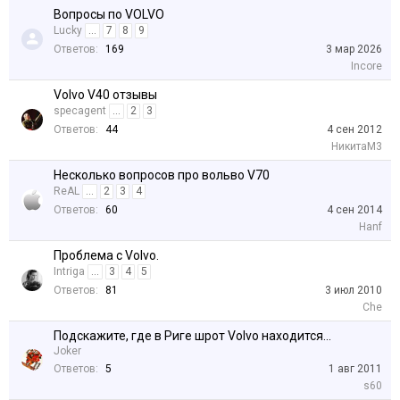
Вопросы по VOLVO
Lucky
...
7
8
9
Ответов:
169
3 мар 2026
Incore
Volvo V40 отзывы
specagent
...
2
3
Ответов:
44
4 сен 2012
НикитаМ3
Несколько вопросов про вольво V70
ReAL
...
2
3
4
Ответов:
60
4 сен 2014
Hanf
Проблема с Volvo.
Intriga
...
3
4
5
Ответов:
81
3 июл 2010
Che
Подскажите, где в Риге шрот Volvo находится...
Joker
Ответов:
5
1 авг 2011
s60