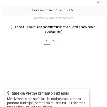
Che
Показано тем: с 1 по 30 из 63.
Настройки отображения тем
(Вы должны войти или зарегистрироваться, чтобы разместить
сообщение.)
1
2
3
Šī tīmekļa vietne izmanto sīkfailus
Mēs izmantojam sīkfailus, lai nodrošinātu vietnes
pamata funkcijas, personalizētu saturu un reklāmas