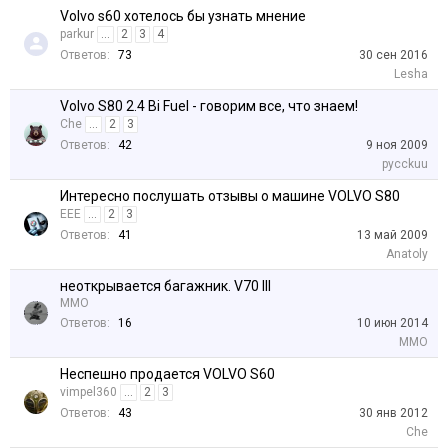
Volvo s60 хотелось бы узнать мнение
parkur
...
2
3
4
Ответов:
73
30 сен 2016
Lesha
Volvo S80 2.4 Bi Fuel - говорим все, что знаем!
Che
...
2
3
Ответов:
42
9 ноя 2009
pycckuu
Интересно послушать отзывы о машине VOLVO S80
EEE
...
2
3
Ответов:
41
13 май 2009
Anatoly
неоткрывается багажник. V70 III
MMO
Ответов:
16
10 июн 2014
MMO
Неспешно продается VOLVO S60
vimpel360
...
2
3
Ответов:
43
30 янв 2012
Che