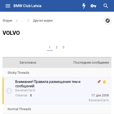
BMW Club Latvia
Форум
...
Другие марки
VOLVO
1
2
3
Заголовок
Последнее сообщение
Sticky Threads
Внимание! Правила размещения тем и
сообщений
BavarianCar.lv
Ответов:
0
17 дек 2008
BavarianCar.lv
Normal Threads