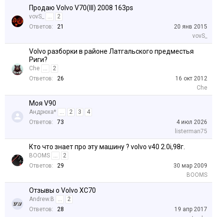
Продаю Volvo V70(III) 2008 163ps
vovS_
...
2
Ответов:
21
20 янв 2015
vovS_
Volvo разборки в районе Латгальского предместья
Риги?
Che
...
2
Ответов:
26
16 окт 2012
Che
Моя V90
Андрюха*
...
2
3
4
Ответов:
73
4 июл 2026
listerman75
Кто что знает про эту машину ? volvo v40 2.0i,98г.
BOOMS
...
2
Ответов:
29
30 мар 2009
BOOMS
Отзывы о Volvo XC70
Andrew.B
...
2
Ответов:
28
19 апр 2017