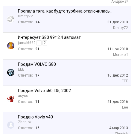
Андрюха*
Пропала тяга, как будто турбина отключилась...
Dmitry72
Ответов:
14
31 дек 2013
Dmitry72
Интересует S80 99г 2.4 автомат
jamal6662
...
2
Ответов:
21
11 ноя 2010
Morozoff
Продам VOLVO S80
EEE
Ответов:
17
10 дек 2012
EEE
Продам Volvo s60, D5, 2002.
asyoo
Ответов:
11
21 дек 2016
Lee
Продаю Vovlo v40
Zhenjok
Ответов:
16
4 мар 2013
Zhenjok