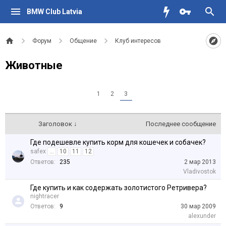
BMW Club Latvia
Форум
Общение
Клуб интересов
Животные
1
2
3
Заголовок ↓
Последнее сообщение
Где подешевле купить корм для кошечек и собачек?
safex
...
10
11
12
Ответов:
235
2 мар 2013
Vladivostok
Где купить и как содержать золотистого Ретривера?
nightracer
Ответов:
9
30 мар 2009
alexunder