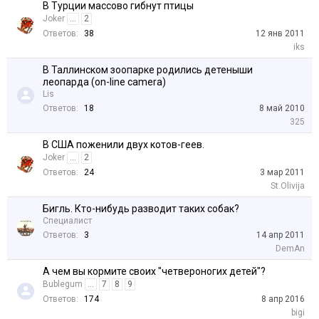
В Турции массово гибнут птицы
Joker
...
2
Ответов:
38
12 янв 2011
iks
В Таллинском зоопарке родились детеныши
леопарда (on-line camera)
Lis
Ответов:
18
8 май 2010
325
В США поженили двух котов-геев.
Joker
...
2
Ответов:
24
3 мар 2011
St.Olivija
Бигль. Кто-нибудь разводит таких собак?
Специалист
Ответов:
3
14 апр 2011
DemAn
А чем вы кормите своих "четвероногих детей"?
Bublegum
...
7
8
9
Ответов:
174
8 апр 2016
bigi