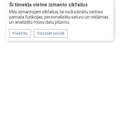
Šī tīmekļa vietne izmanto sīkfailus
Mēs izmantojam sīkfailus, lai nodrošinātu vietnes
pamata funkcijas, personalizētu saturu un reklāmas
un analizētu mūsu datu plūsmu.
Piekrītu
Uzzināt vairāk
Forum software by XenForo™
Перевод:
XF-Russia.ru
Сделано в
Entrypoint
Обратная связь
Помощь
Условия и правила