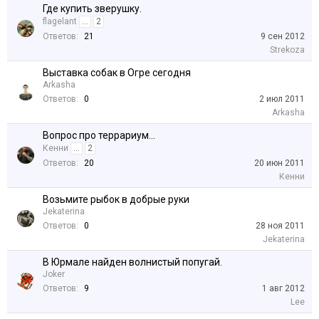
Где купить зверушку.
flagelant
...
2
Ответов:
21
9 сен 2012
Strekoza
Выставка собак в Огре сегодня
Arkasha
Ответов:
0
2 июл 2011
Arkasha
Вопрос про террариум...
Кенни
...
2
Ответов:
20
20 июн 2011
Кенни
Возьмите рыбок в добрые руки
Jekaterina
Ответов:
0
28 ноя 2011
Jekaterina
В Юрмале найден волнистый попугай.
Joker
Ответов:
9
1 авг 2012
Lee