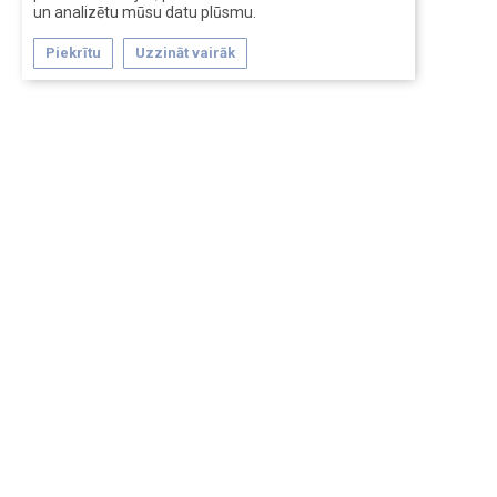
un analizētu mūsu datu plūsmu.
Piekrītu
Uzzināt vairāk