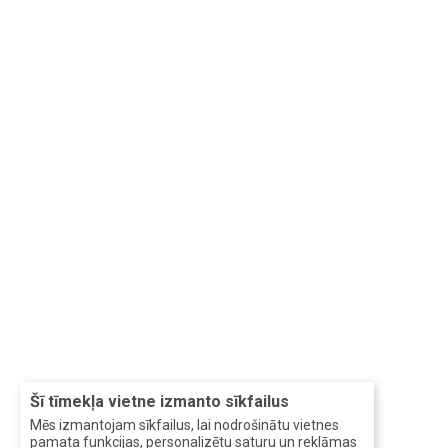
Šī tīmekļa vietne izmanto sīkfailus
Mēs izmantojam sīkfailus, lai nodrošinātu vietnes
pamata funkcijas, personalizētu saturu un reklāmas