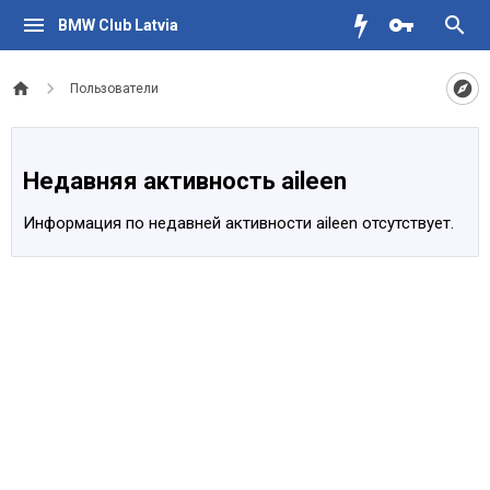
BMW Club Latvia
Пользователи
Недавняя активность aileen
Информация по недавней активности aileen отсутствует.