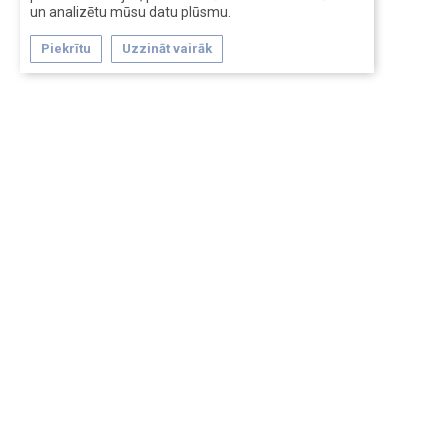
un analizētu mūsu datu plūsmu.
Piekrītu
Uzzināt vairāk