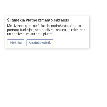
Šī tīmekļa vietne izmanto sīkfailus
Mēs izmantojam sīkfailus, lai nodrošinātu vietnes
pamata funkcijas, personalizētu saturu un reklāmas
un analizētu mūsu datu plūsmu.
Piekrītu
Uzzināt vairāk