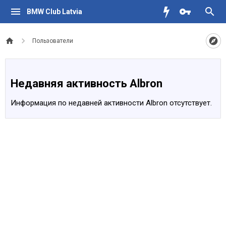
BMW Club Latvia
Пользователи
Недавняя активность Albron
Информация по недавней активности Albron отсутствует.