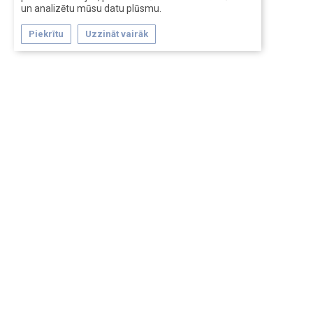
un analizētu mūsu datu plūsmu.
Piekrītu
Uzzināt vairāk