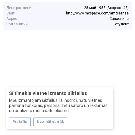
День рождения:
28 май 1983
(Возраст: 43)
Сайт:
http://www.myspace.com/ambisense
Адрес:
Саласпилс
Род занятий:
студент
Šī tīmekļa vietne izmanto sīkfailus
Mēs izmantojam sīkfailus, lai nodrošinātu vietnes
pamata funkcijas, personalizētu saturu un reklāmas
un analizētu mūsu datu plūsmu.
Piekrītu
Uzzināt vairāk