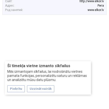
Сайт:
http://www.elkor.lv
Адрес:
Рига
Род занятий:
www.elkor.lv
Šī tīmekļa vietne izmanto sīkfailus
Mēs izmantojam sīkfailus, lai nodrošinātu vietnes
pamata funkcijas, personalizētu saturu un reklāmas
un analizētu mūsu datu plūsmu.
Piekrītu
Uzzināt vairāk