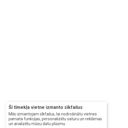
Šī tīmekļa vietne izmanto sīkfailus
Mēs izmantojam sīkfailus, lai nodrošinātu vietnes
pamata funkcijas, personalizētu saturu un reklāmas
un analizētu mūsu datu plūsmu.