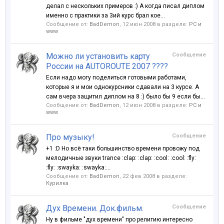
делал с нескольких примеров :) А когда писал диплом
именно с практики за 3ий курс брал кое...
Сообщение от:
BadDemon
,
12 июн 2008
в разделе:
PC и
www
Можно ли установить карту
Сообщение
России на AUTOROUTE 2007 ????
Если надо могу поделиться готовыми работами,
которые я и мои однокурсники сдавали на 3 курсе. А
сам вчера защитил диплом на 8 :) было бы 9 если бы...
Сообщение от:
BadDemon
,
12 июн 2008
в разделе:
PC и
www
Про музыку!
Сообщение
+1 :D Но всё таки большинство времени провожу под
мелодичные звуки trance :clap: :clap: :cool: :cool: :fly:
:fly: :swayka: :swayka:...
Сообщение от:
BadDemon
,
22 фев 2008
в разделе:
Курилка
Дух Времени. Док.фильм.
Сообщение
Ну в фильме "дух времени" про религию интересно