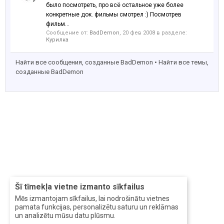
было посмотреть, про всё остальное уже более
конкретные док. фильмы смотрел :) Посмотрев
фильм...
Сообщение от:
BadDemon
,
20 фев 2008
в разделе:
Курилка
Найти все сообщения, созданные BadDemon
Найти все темы,
созданные BadDemon
Šī tīmekļa vietne izmanto sīkfailus
Mēs izmantojam sīkfailus, lai nodrošinātu vietnes
pamata funkcijas, personalizētu saturu un reklāmas
un analizētu mūsu datu plūsmu.