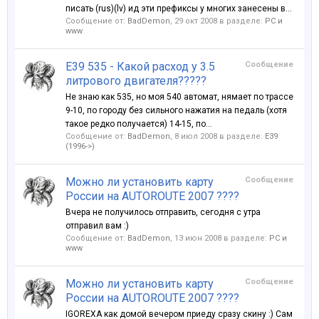
писать (rus)(lv) ид эти префиксы у многих занесены в...
Сообщение от:
BadDemon
,
29 окт 2008
в разделе:
PC и
www
E39 535 - Какой расход у 3.5
Сообщение
литрового двигателя?????
Не знаю как 535, но моя 540 автомат, нямает по трассе
9-10, по городу без сильного нажатия на педаль (хотя
такое редко получается) 14-15, по...
Сообщение от:
BadDemon
,
8 июл 2008
в разделе:
E39
(1996->)
Можно ли установить карту
Сообщение
России на AUTOROUTE 2007 ????
Вчера не получилось отправить, сегодня с утра
отправил вам :)
Сообщение от:
BadDemon
,
13 июн 2008
в разделе:
PC и
www
Можно ли установить карту
Сообщение
России на AUTOROUTE 2007 ????
IGOREXA как домой вечером приеду сразу скину :) Сам