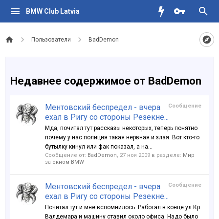
BMW Club Latvia
Пользователи
BadDemon
Недавнее содержимое от BadDemon
Ментовский беспредел - вчера
Сообщение
ехал в Ригу со стороны Резекне...
Мда, почитал тут рассказы некоторых, теперь понятно
почему у нас полиция такая нервная и злая. Вот кто-то
бутылку кинул или фак показал, а на...
Сообщение от:
BadDemon
,
27 ноя 2009
в разделе:
Мир
за окном BMW
Ментовский беспредел - вчера
Сообщение
ехал в Ригу со стороны Резекне...
Почитал тут и мне вспомнилось. Работал в конце ул.Кр.
Валдемара и машину ставил около офиса. Надо было