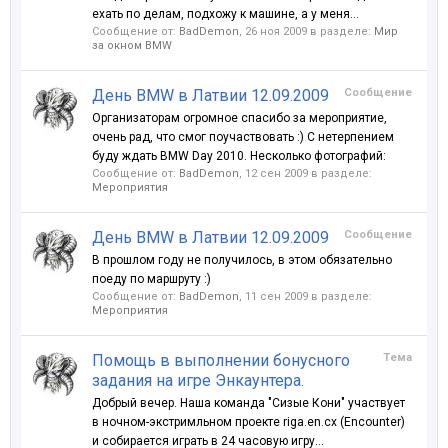
ехать по делам, подхожу к машине, а у меня...
Сообщение от:
BadDemon
,
26 ноя 2009
в разделе:
Мир
за окном BMW
День BMW в Латвии 12.09.2009
Сообщение
Организаторам огромное спасибо за мероприятие,
очень рад, что смог поучаствовать :) С нетерпением
буду ждать BMW Day 2010. Несколько фотографий:
Сообщение от:
BadDemon
,
12 сен 2009
в разделе:
Мероприятия
День BMW в Латвии 12.09.2009
Сообщение
В прошлом году не получилось, в этом обязательно
поеду по маршруту :)
Сообщение от:
BadDemon
,
11 сен 2009
в разделе:
Мероприятия
Помощь в выполнении бонусного
Тема
задания на игре Энкаунтера.
Добрый вечер. Наша команда "Сизые Кони" участвует
в ночном-экстримльном проекте riga.en.cx (Encounter)
и собирается играть в 24 часовую игру...