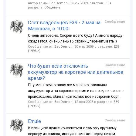
Автор темы:
BadDemon
,
9 июн 2009
, ответов - 1, в
разделе:
Общение
Слет владельцев Е39 - 2 мая на
Сообщение
Маскавас, в 10:00!
Очень интересно. Скорей всего буду ! А много народу
ожидается, очень лень 16 страниц перечитывать :)
Сообщение от:
BadDemon
,
30 мар 2009
в разделе:
E39
(1996->)
Что будет если отключить
Сообщение
аккумулятор на короткое или длительное
время?
F1 у меня точно такая же машинко, отключал
аккумулятор и на короткое время и на ночь, ни чего не
происходило, сбивались только все настройки борт...
Сообщение от:
BadDemon
,
12 ноя 2008
в разделе:
E39
(1996->)
Emule
Сообщение
В принципе лучше конектиться к самому крупному
серверу из списка, иногда помогает перед ником