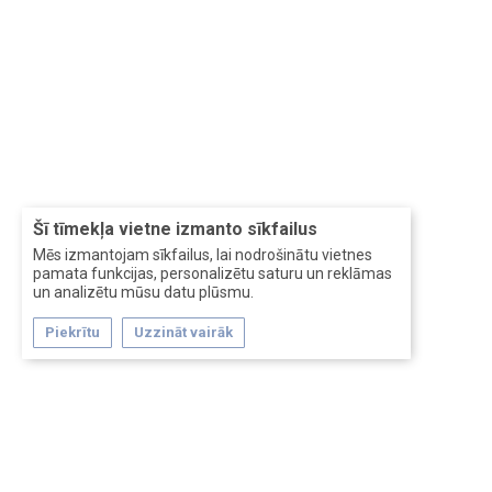
Šī tīmekļa vietne izmanto sīkfailus
Mēs izmantojam sīkfailus, lai nodrošinātu vietnes
pamata funkcijas, personalizētu saturu un reklāmas
un analizētu mūsu datu plūsmu.
Piekrītu
Uzzināt vairāk