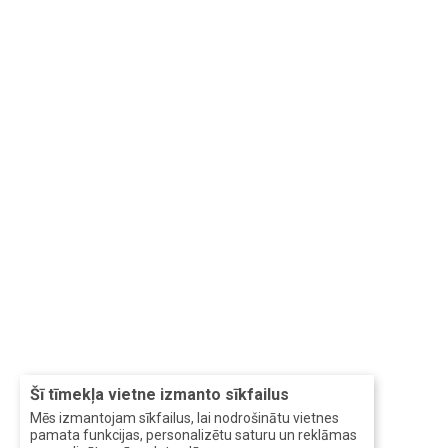
Šī tīmekļa vietne izmanto sīkfailus
Mēs izmantojam sīkfailus, lai nodrošinātu vietnes
pamata funkcijas, personalizētu saturu un reklāmas