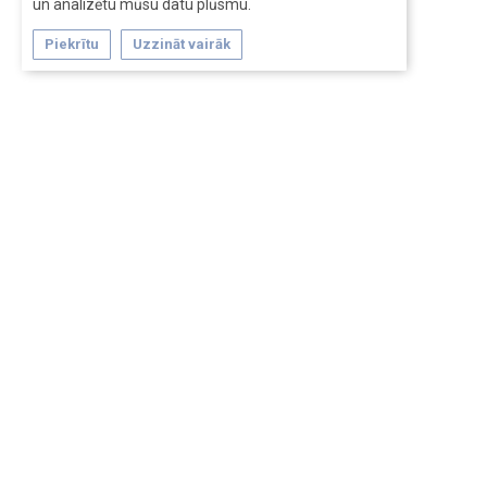
un analizētu mūsu datu plūsmu.
Piekrītu
Uzzināt vairāk