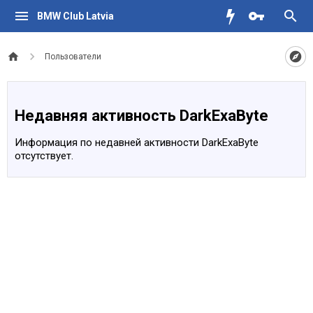
BMW Club Latvia
Пользователи
Недавняя активность DarkExaByte
Информация по недавней активности DarkExaByte
отсутствует.