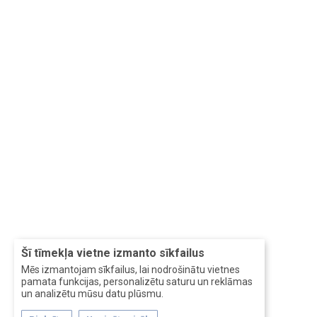
Šī tīmekļa vietne izmanto sīkfailus
Mēs izmantojam sīkfailus, lai nodrošinātu vietnes
pamata funkcijas, personalizētu saturu un reklāmas
un analizētu mūsu datu plūsmu.