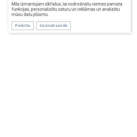
Mēs izmantojam sīkfailus, lai nodrošinātu vietnes pamata
funkcijas, personalizētu saturu un reklāmas un analizētu
mūsu datu plūsmu.
Piekrītu
Uzzināt vairāk