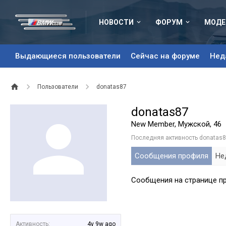
НОВОСТИ
ФОРУМ
МОДЕ
Выдающиеся пользователи
Сейчас на форуме
Нед
Пользователи
donatas87
donatas87
New Member
, Мужской, 46
Последняя активность donatas8
Сообщения профиля
Не
Сообщения на странице пр
Активность:
4y 9w ago