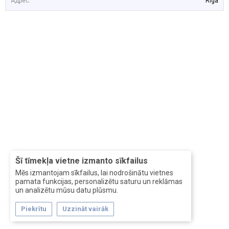
Адрес:
Riga
Šī tīmekļa vietne izmanto sīkfailus
Mēs izmantojam sīkfailus, lai nodrošinātu vietnes
pamata funkcijas, personalizētu saturu un reklāmas
un analizētu mūsu datu plūsmu.
Piekrītu
Uzzināt vairāk