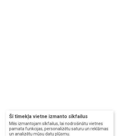
Šī tīmekļa vietne izmanto sīkfailus
Mēs izmantojam sīkfailus, lai nodrošinātu vietnes
pamata funkcijas, personalizētu saturu un reklāmas
un analizētu mūsu datu plūsmu.