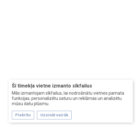
Šī tīmekļa vietne izmanto sīkfailus
Mēs izmantojam sīkfailus, lai nodrošinātu vietnes pamata
funkcijas, personalizētu saturu un reklāmas un analizētu
mūsu datu plūsmu.
Piekrītu
Uzzināt vairāk