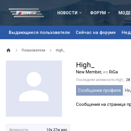
НОВОСТИ
ФОРУМ
МОДЕ
Выдающиеся пользователи
Сейчас на форуме
Нед
Пользователи
High_
High_
New Member
,
из
RiGa
Последняя активность High_:
28
Сообщения профиля
Не
Сообщения на странице пр
Активность:
10y 27w ago