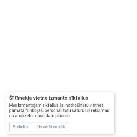
Šī tīmekļa vietne izmanto sīkfailus
Mēs izmantojam sīkfailus, lai nodrošinātu vietnes
pamata funkcijas, personalizētu saturu un reklāmas
un analizētu mūsu datu plūsmu.
Piekrītu
Uzzināt vairāk