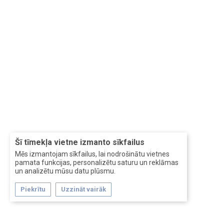
Šī tīmekļa vietne izmanto sīkfailus
Mēs izmantojam sīkfailus, lai nodrošinātu vietnes
pamata funkcijas, personalizētu saturu un reklāmas
un analizētu mūsu datu plūsmu.
Piekrītu
Uzzināt vairāk