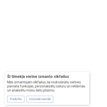
Šī tīmekļa vietne izmanto sīkfailus
Mēs izmantojam sīkfailus, lai nodrošinātu vietnes
pamata funkcijas, personalizētu saturu un reklāmas
un analizētu mūsu datu plūsmu.
Piekrītu
Uzzināt vairāk