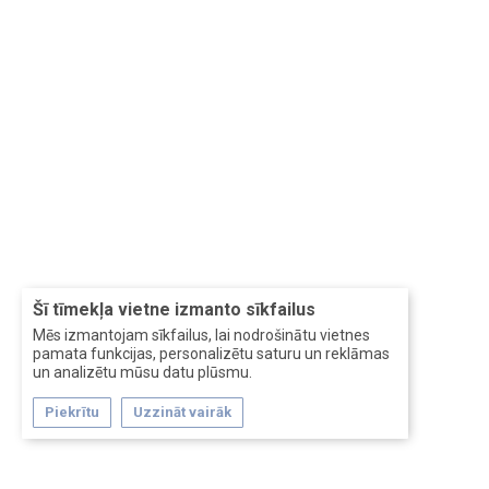
Šī tīmekļa vietne izmanto sīkfailus
Mēs izmantojam sīkfailus, lai nodrošinātu vietnes
pamata funkcijas, personalizētu saturu un reklāmas
un analizētu mūsu datu plūsmu.
Piekrītu
Uzzināt vairāk