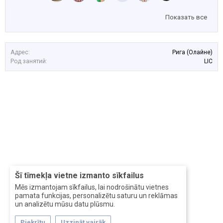
Показать все
Адрес:
Рига (Олайне)
Род занятий:
LIC
Šī tīmekļa vietne izmanto sīkfailus
Mēs izmantojam sīkfailus, lai nodrošinātu vietnes
pamata funkcijas, personalizētu saturu un reklāmas
un analizētu mūsu datu plūsmu.
Piekrītu
Uzzināt vairāk