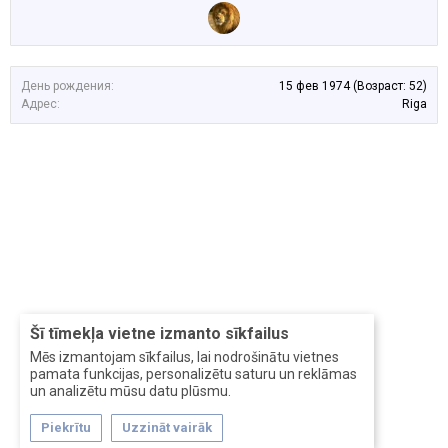
День рождения:
15 фев 1974
(Возраст: 52)
Адрес:
Riga
Šī tīmekļa vietne izmanto sīkfailus
Mēs izmantojam sīkfailus, lai nodrošinātu vietnes
pamata funkcijas, personalizētu saturu un reklāmas
un analizētu mūsu datu plūsmu.
Piekrītu
Uzzināt vairāk