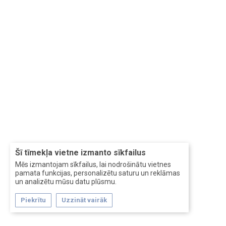
Šī tīmekļa vietne izmanto sīkfailus
Mēs izmantojam sīkfailus, lai nodrošinātu vietnes
pamata funkcijas, personalizētu saturu un reklāmas
un analizētu mūsu datu plūsmu.
Piekrītu
Uzzināt vairāk