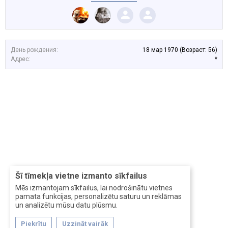
День рождения:
18 мар 1970
(Возраст: 56)
Адрес:
*
Šī tīmekļa vietne izmanto sīkfailus
Mēs izmantojam sīkfailus, lai nodrošinātu vietnes
pamata funkcijas, personalizētu saturu un reklāmas
un analizētu mūsu datu plūsmu.
Piekrītu
Uzzināt vairāk