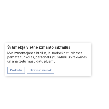
Šī tīmekļa vietne izmanto sīkfailus
Mēs izmantojam sīkfailus, lai nodrošinātu vietnes
pamata funkcijas, personalizētu saturu un reklāmas
un analizētu mūsu datu plūsmu.
Piekrītu
Uzzināt vairāk