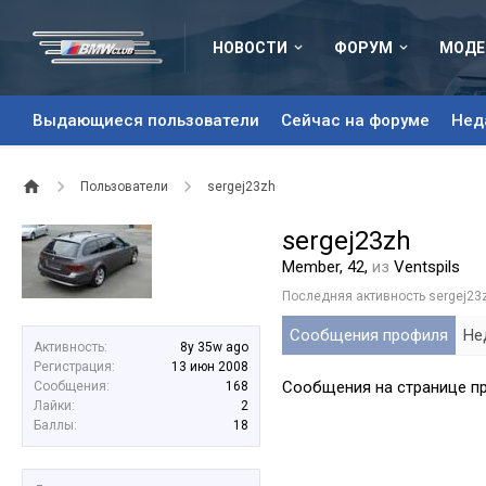
НОВОСТИ
ФОРУМ
МОДЕ
Выдающиеся пользователи
Сейчас на форуме
Нед
Пользователи
sergej23zh
sergej23zh
Member
, 42,
из
Ventspils
Последняя активность sergej23
Сообщения профиля
Не
Активность:
8y 35w ago
Регистрация:
13 июн 2008
Сообщения на странице пр
Сообщения:
168
Лайки:
2
Баллы:
18