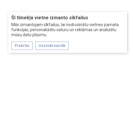
Šī tīmekļa vietne izmanto sīkfailus
Mēs izmantojam sīkfailus, lai nodrošinātu vietnes pamata
funkcijas, personalizētu saturu un reklāmas un analizētu
mūsu datu plūsmu.
Piekrītu
Uzzināt vairāk