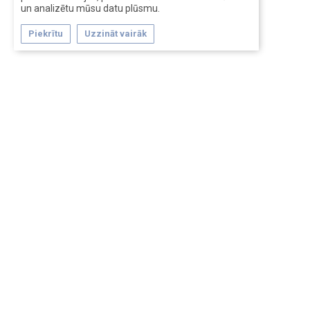
un analizētu mūsu datu plūsmu.
Piekrītu
Uzzināt vairāk