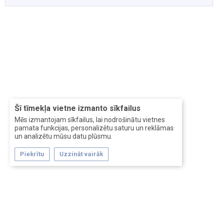
Šī tīmekļa vietne izmanto sīkfailus
Mēs izmantojam sīkfailus, lai nodrošinātu vietnes
pamata funkcijas, personalizētu saturu un reklāmas
un analizētu mūsu datu plūsmu.
Piekrītu
Uzzināt vairāk