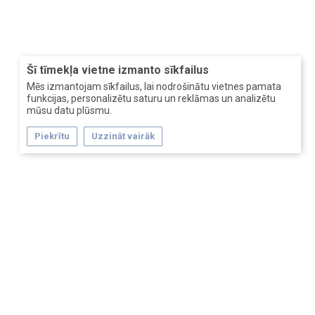
Šī tīmekļa vietne izmanto sīkfailus
Mēs izmantojam sīkfailus, lai nodrošinātu vietnes pamata
funkcijas, personalizētu saturu un reklāmas un analizētu
mūsu datu plūsmu.
Piekrītu
Uzzināt vairāk