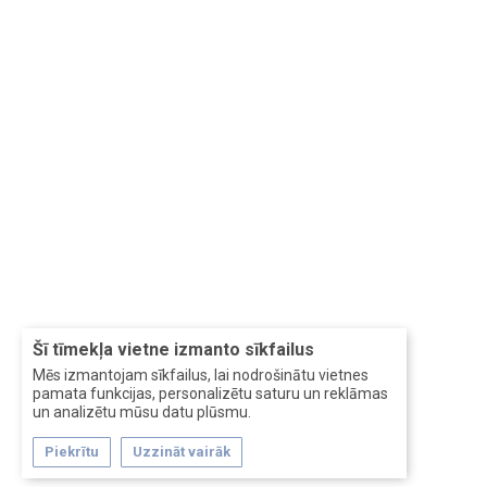
Šī tīmekļa vietne izmanto sīkfailus
Mēs izmantojam sīkfailus, lai nodrošinātu vietnes
pamata funkcijas, personalizētu saturu un reklāmas
un analizētu mūsu datu plūsmu.
Piekrītu
Uzzināt vairāk