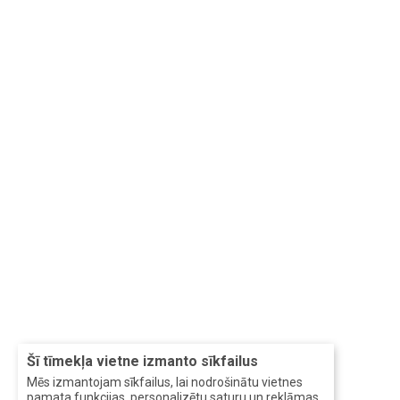
Šī tīmekļa vietne izmanto sīkfailus
Mēs izmantojam sīkfailus, lai nodrošinātu vietnes
pamata funkcijas, personalizētu saturu un reklāmas