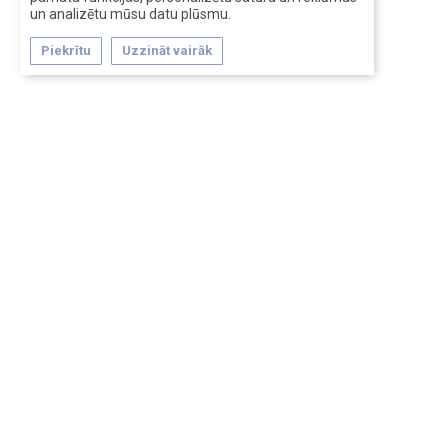
un analizētu mūsu datu plūsmu.
Piekrītu
Uzzināt vairāk