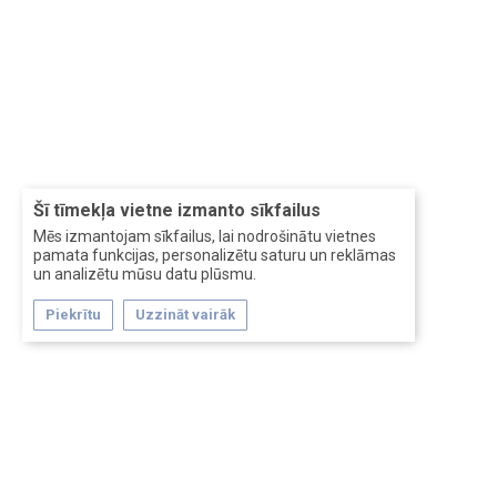
Šī tīmekļa vietne izmanto sīkfailus
Mēs izmantojam sīkfailus, lai nodrošinātu vietnes
pamata funkcijas, personalizētu saturu un reklāmas
un analizētu mūsu datu plūsmu.
Piekrītu
Uzzināt vairāk