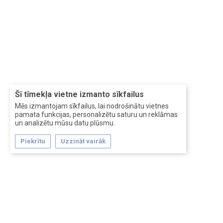
Šī tīmekļa vietne izmanto sīkfailus
Mēs izmantojam sīkfailus, lai nodrošinātu vietnes
pamata funkcijas, personalizētu saturu un reklāmas
un analizētu mūsu datu plūsmu.
Piekrītu
Uzzināt vairāk