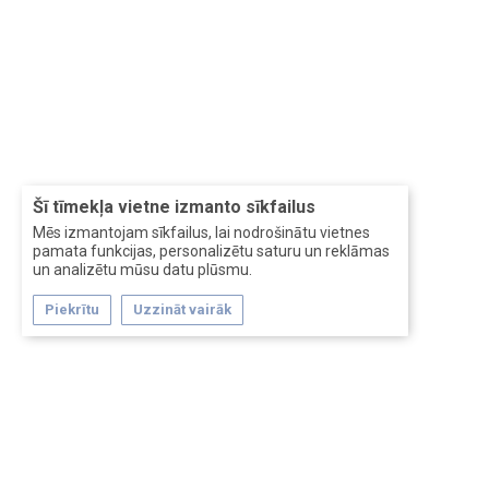
Šī tīmekļa vietne izmanto sīkfailus
Mēs izmantojam sīkfailus, lai nodrošinātu vietnes
pamata funkcijas, personalizētu saturu un reklāmas
un analizētu mūsu datu plūsmu.
Piekrītu
Uzzināt vairāk