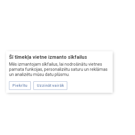
Šī tīmekļa vietne izmanto sīkfailus
Mēs izmantojam sīkfailus, lai nodrošinātu vietnes
pamata funkcijas, personalizētu saturu un reklāmas
un analizētu mūsu datu plūsmu.
Piekrītu
Uzzināt vairāk