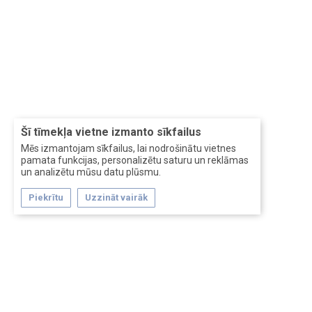
Šī tīmekļa vietne izmanto sīkfailus
Mēs izmantojam sīkfailus, lai nodrošinātu vietnes
pamata funkcijas, personalizētu saturu un reklāmas
un analizētu mūsu datu plūsmu.
Piekrītu
Uzzināt vairāk