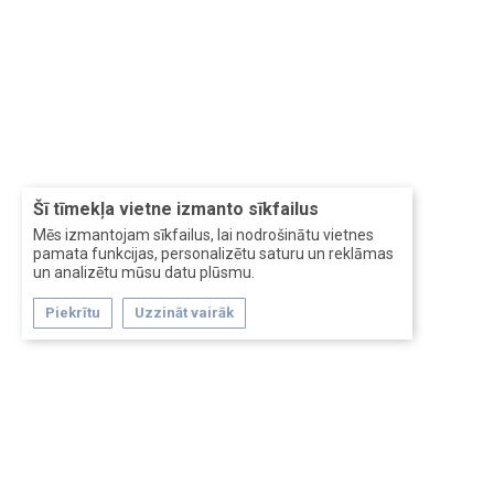
Šī tīmekļa vietne izmanto sīkfailus
Mēs izmantojam sīkfailus, lai nodrošinātu vietnes
pamata funkcijas, personalizētu saturu un reklāmas
un analizētu mūsu datu plūsmu.
Piekrītu
Uzzināt vairāk