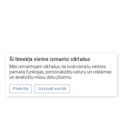
Šī tīmekļa vietne izmanto sīkfailus
Mēs izmantojam sīkfailus, lai nodrošinātu vietnes
pamata funkcijas, personalizētu saturu un reklāmas
un analizētu mūsu datu plūsmu.
Piekrītu
Uzzināt vairāk