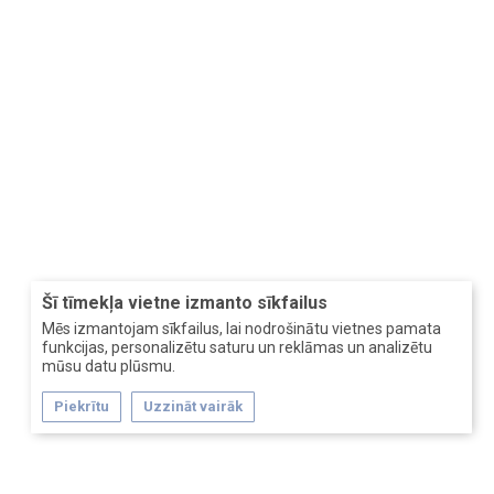
Šī tīmekļa vietne izmanto sīkfailus
Mēs izmantojam sīkfailus, lai nodrošinātu vietnes pamata
funkcijas, personalizētu saturu un reklāmas un analizētu
mūsu datu plūsmu.
Piekrītu
Uzzināt vairāk