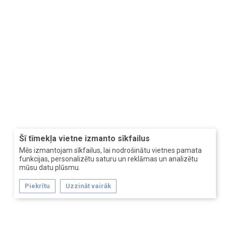
Šī tīmekļa vietne izmanto sīkfailus
Mēs izmantojam sīkfailus, lai nodrošinātu vietnes pamata
funkcijas, personalizētu saturu un reklāmas un analizētu
mūsu datu plūsmu.
Piekrītu
Uzzināt vairāk