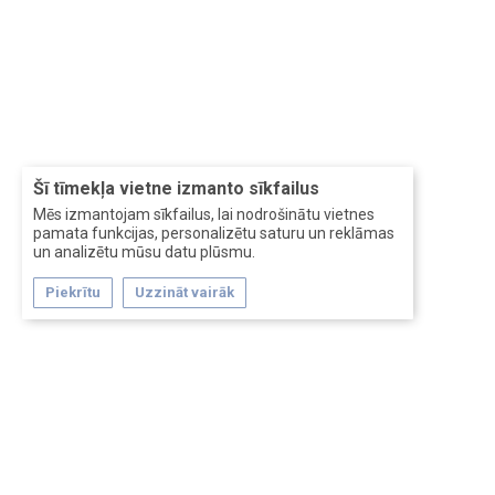
Šī tīmekļa vietne izmanto sīkfailus
Mēs izmantojam sīkfailus, lai nodrošinātu vietnes
pamata funkcijas, personalizētu saturu un reklāmas
un analizētu mūsu datu plūsmu.
Piekrītu
Uzzināt vairāk